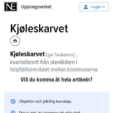
Uppslagsverket
Uppslagsverket
Logga in
Kjøleskarvet
Kjøleskarvet
,
[çø:ʹləskɑrvə]
kvartsitbrott från stenåldern i
högfjällsområdet mellan kommunerna
Hemsedal och Lærdal i södra Norge.
Vill du komma åt hela artikeln?
Runt en fjällknalle helt av den för
redskapstillverkning lämpade kvartsiten har
tonvis med restmaterial påträffats. Brottet
Objektiv och pålitlig kunskap.
beräknas ha använts från ca 6500 f.Kr.