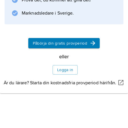
Prova det, du kommer att gilla det!
Marknadsledare i Sverige.
Information om artikeln
Påbörja din gratis provperiod
eller
Logga in
Är du lärare? Starta din kostnadsfria provperiod härifrån.