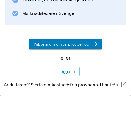
Prova det, du kommer att gilla det!
Information om artikeln
Marknadsledare i Sverige.
Påbörja din gratis provperiod
eller
Logga in
Är du lärare? Starta din kostnadsfria provperiod härifrån.