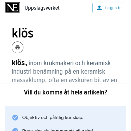
Uppslagsverket
Uppslagsverket
Logga in
klös
klös,
inom krukmakeri och keramisk
industri benämning på en keramisk
massaklump, ofta en avskuren bit av en
extruderad sträng, som utgör ämnet för
Vill du komma åt hela artikeln?
formning på drejskiva eller med andra
plastiska formningsmetoder.
Objektiv och pålitlig kunskap.