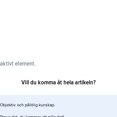
 aktivt element.
klaffen medger fritt flöde genom ventilen i ena
Vill du komma åt hela artikeln?
a.
Objektiv och pålitlig kunskap.