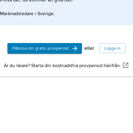
Prova det, du kommer att gilla det!
Marknadsledare i Sverige.
eller
Påbörja din gratis provperiod
Logga in
Är du lärare? Starta din kostnadsfria provperiod härifrån.