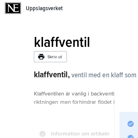
Uppslagsverket
Uppslagsverket
klaffventil
Skriv ut
klaffventil,
ventil med en klaff som
Klaffventilen är vanlig i backventiler, där 
riktningen men förhindrar flödet i den andr
Information om artikeln