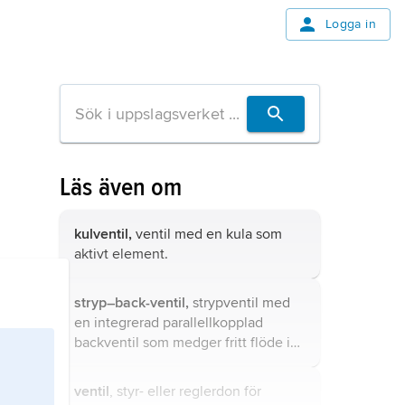
Logga in
Läs även om
kulventil,
ventil med en kula som
aktivt element.
stryp–back-ventil,
strypventil med
en integrerad parallellkopplad
backventil som medger fritt flöde i
backriktningen.
ventil
, styr- eller reglerdon för