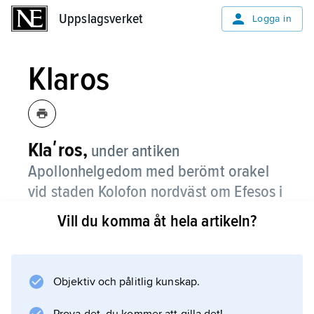
Uppslagsverket
Uppslagsverket
Logga in
Klaros
Klaʹros,
under antiken
Apollonhelgedom med berömt orakel
vid staden Kolofon nordväst om Efesos i
Mindre Asien.
Vill du komma åt hela artikeln?
Franska utgrävningar från 1950-talet har frilagt
ett doriskt tempel påbörjat ca 300 f.Kr. och
fullbordat först på 100-talet e.Kr., med
Objektiv och pålitlig kunskap.
välbevarade underjordiska utrymmen för