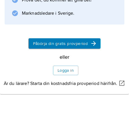
Prova det, du kommer att gilla det!
oraklets verksamhet.
Marknadsledare i Sverige.
Information om artikeln
Påbörja din gratis provperiod
eller
Logga in
Är du lärare? Starta din kostnadsfria provperiod härifrån.