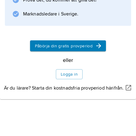
Prova det, du kommer att gilla det!
Marknadsledare i Sverige.
Information om artikeln
Påbörja din gratis provperiod
eller
Logga in
Är du lärare? Starta din kostnadsfria provperiod härifrån.