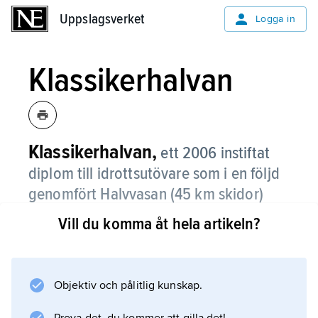
Uppslagsverket
Uppslagsverket
Logga in
Klassikerhalvan
Klassikerhalvan,
ett 2006 instiftat
diplom till idrottsutövare som i en följd
genomfört Halvvasan (45 km skidor)
alternativt Engelbrektshalvan (30 km
Vill du komma åt hela artikeln?
skidor), Halvvättern (150 km cykel),
Vansbro halvsim (1,5 km simning) och
halva Lidingöloppet (15 km löpning).
Objektiv och pålitlig kunskap.