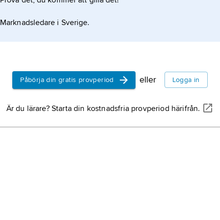
Prova det, du kommer att gilla det!
Marknadsledare i Sverige.
eller
Påbörja din gratis provperiod
Logga in
Är du lärare? Starta din kostnadsfria provperiod härifrån.
F