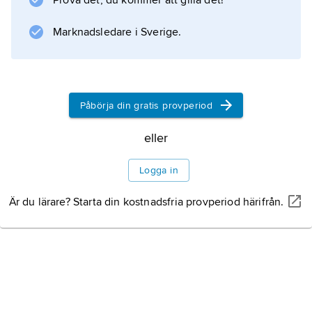
Prova det, du kommer att gilla det!
Marknadsledare i Sverige.
Påbörja din gratis provperiod
eller
Logga in
Är du lärare? Starta din kostnadsfria provperiod härifrån.