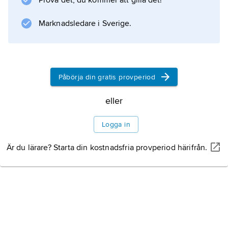
Prova det, du kommer att gilla det!
Marknadsledare i Sverige.
Information om artikeln
Påbörja din gratis provperiod
eller
Logga in
Är du lärare? Starta din kostnadsfria provperiod härifrån.