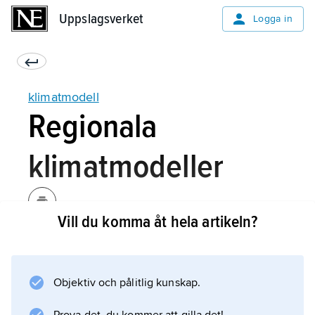
Uppslagsverket
Uppslagsverket
Logga in
klimatmodell
Regionala
klimatmodeller
Vill du komma åt hela artikeln?
Regionala klimatmodeller har utvecklats för att
beskriva klimatet över en begränsad region
med hög detaljrikedom och ofta används för
Objektiv och pålitlig kunskap.
samhällsplanering.