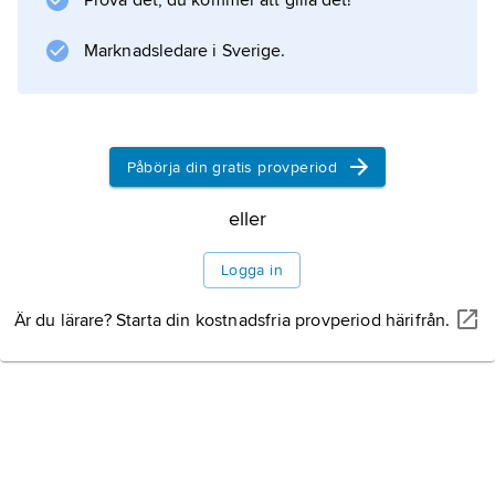
Prova det, du kommer att gilla det!
geologisk tidsskala
.
Marknadsledare i Sverige.
Information om artikeln
Påbörja din gratis provperiod
eller
Logga in
Är du lärare? Starta din kostnadsfria provperiod härifrån.