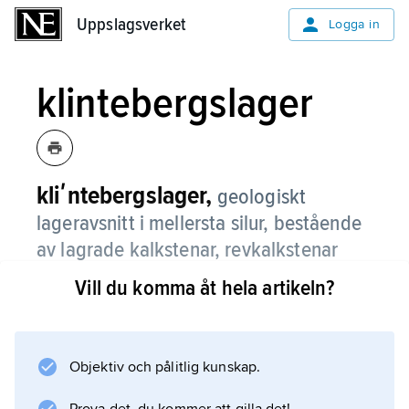
Uppslagsverket
Uppslagsverket
Logga in
klintebergslager
kliʹntebergslager,
geologiskt
lageravsnitt i mellersta silur, bestående
av lagrade kalkstenar, revkalkstenar
och märgelstenar.
Vill du komma åt hela artikeln?
Lagren förekommer på Gotland, där de utgör
berggrunden i öns centrala del. Se
silur
Objektiv och pålitlig kunskap.
; jämför