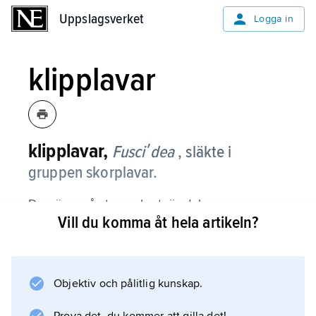
Uppslagsverket
Uppslagsverket
Logga in
klipplavar
klipplavar,
Fusciʹdea
, släkte i
gruppen skorplavar.
De växer på sten och utgör delar av
Vill du komma åt hela artikeln?
klippornas grå ytor. Fruktkropparna är bruna
eller svarta. Ett femtontal arter finns i Sverige
varav några växer på glatt bark.
Objektiv och pålitlig kunskap.