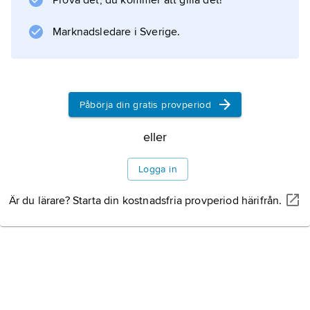
Prova det, du kommer att gilla det!
Information om artikeln
Marknadsledare i Sverige.
Påbörja din gratis provperiod
eller
Logga in
Är du lärare? Starta din kostnadsfria provperiod härifrån.