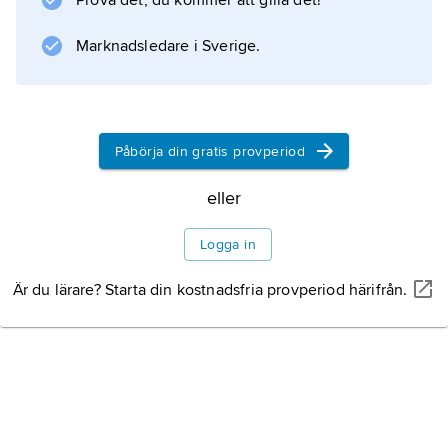
Prova det, du kommer att gilla det!
kan under regnperioden företa längre
vandringar på land. De lägger upp till 2 000
Marknadsledare i Sverige.
ägg, och
Påbörja din gratis provperiod
Information om artikeln
eller
Logga in
Är du lärare? Starta din kostnadsfria provperiod härifrån.