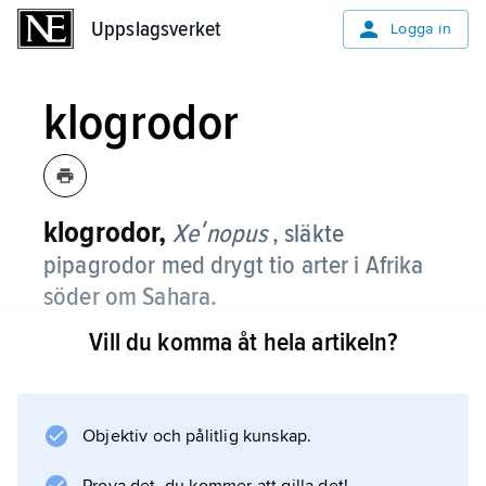
Uppslagsverket
Uppslagsverket
Logga in
klogrodor
klogrodor,
Xeʹnopus
, släkte
pipagrodor med drygt tio arter i Afrika
söder om Sahara.
Vill du komma åt hela artikeln?
De påträffas i dyiga vattensamlingar och
långsamt rinnande vatten. Kroppen är oval
och platt och huvudet litet. Klogrodor blir
vanligen 10 cm långa och varierar till färgen
Objektiv och pålitlig kunskap.
från gult till gråsvart. De är vattenlevande men