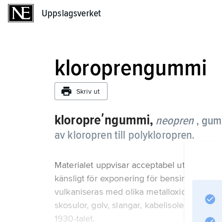
Uppslagsverket
Uppslagsverket
kloroprengummi
Skriv ut
kloropreʹngummi,
neopren
, gum
av kloropren till polykloropren.
Materialet uppvisar acceptabel utomhusbes
känsligt för exponering för bensin; det ka
vulkaniseras med olika metalloxider som m
skosulor, golv, slangar, kabelisolering och
1930-talet.