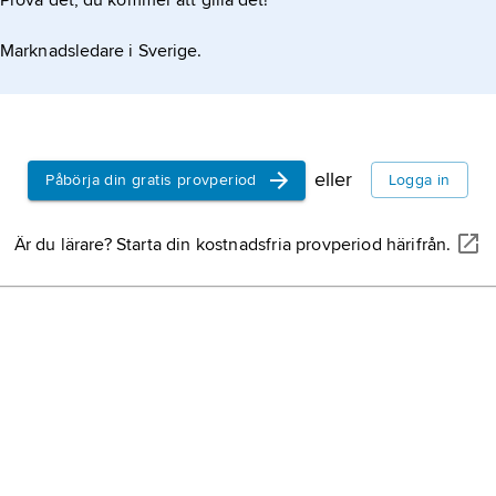
Prova det, du kommer att gilla det!
Marknadsledare i Sverige.
eller
Påbörja din gratis provperiod
Logga in
Är du lärare? Starta din kostnadsfria provperiod härifrån.