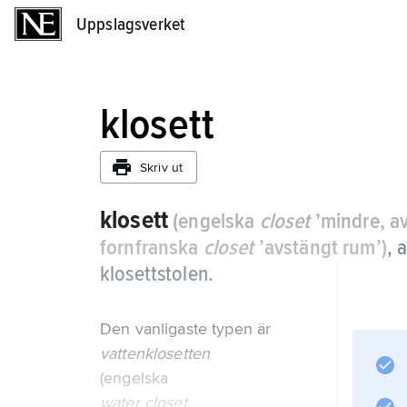
Uppslagsverket
Uppslagsverket
klosett
Skriv ut
klosett
(engelska
closet
’mindre, av
fornfranska
closet
’avstängt rum’)
,
a
klosettstolen.
Den vanligaste typen är
vattenklosetten
(engelska
water closet