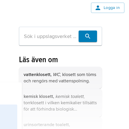
Logga in
Läs även om
vattenklosett,
WC
, klosett som töms
och rengörs med vattenspolning.
kemisk klosett,
kemisk toalett
,
torrklosett i vilken kemikalier tillsätts
för att förhindra biologisk
nedbrytning av latrin och därmed
motverka lukt.
urinsorterande toalett,