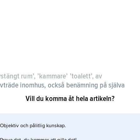
stängt rum’, ’kammare’ ’toalett’, av
vträde inomhus, också benämning på själva
Vill du komma åt hela artikeln?
Objektiv och pålitlig kunskap.