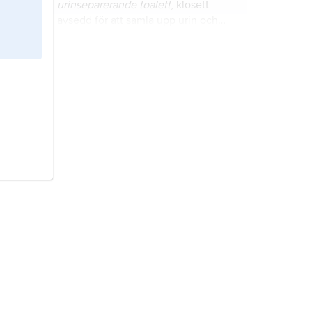
urinseparerande toalett
, klosett
avsedd för att samla upp urin och
fekalier separat.
substrat
, inom mikroelektroniken
benämning på bärarmaterialet för
transistorer eller integrerade kretsar.
ljushärdighet,
färgämnens förmåga
att motstå nedbrytande inverkan av
ljusstrålning, vilken visar sig i att
färgerna blir kulörsvagare och oftast
vitaktigare (blekta).
flush
(engelska), benämning på
hastigt påkommande värmekänsla
vanligen i samband med rodnad i
huden.
kontraktion
, sammandragning.
minskning av ett materials volym
under påverkan t.ex. av liksidigt
tryck eller temperaturminskning.