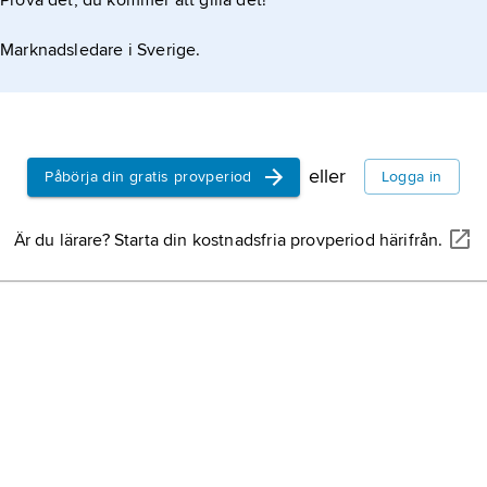
Prova det, du kommer att gilla det!
Marknadsledare i Sverige.
eller
Påbörja din gratis provperiod
Logga in
Är du lärare? Starta din kostnadsfria provperiod härifrån.