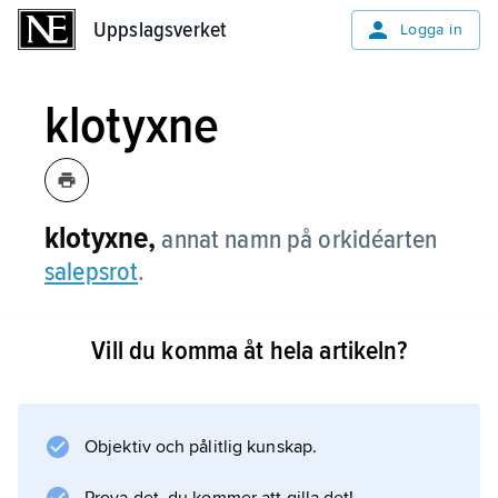
Uppslagsverket
Uppslagsverket
Logga in
klotyxne
klotyxne,
annat namn på orkidéarten
salepsrot
.
Vill du komma åt hela artikeln?
Information om artikeln
Objektiv och pålitlig kunskap.