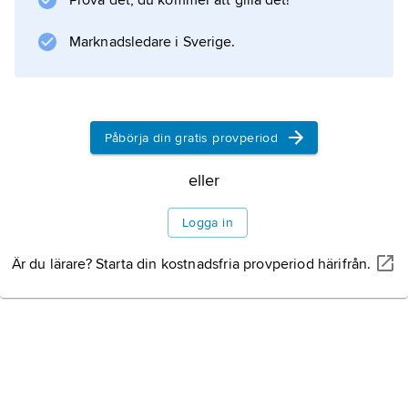
Prova det, du kommer att gilla det!
Marknadsledare i Sverige.
Påbörja din gratis provperiod
eller
Logga in
Är du lärare? Starta din kostnadsfria provperiod härifrån.