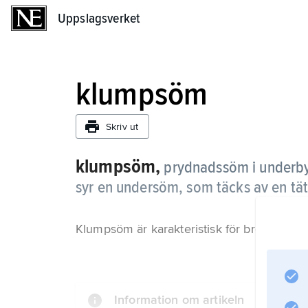
Uppslagsverket
Uppslagsverket
klumpsöm
Skriv ut
klumpsöm,
prydnadssöm i underbyg
syr en undersöm, som täcks av en tät 
Klumpsöm är karakteristisk för broderiet u
Information om artikeln