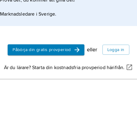
Prova det, du kommer att gilla det!
Marknadsledare i Sverige.
eller
Påbörja din gratis provperiod
Logga in
Är du lärare? Starta din kostnadsfria provperiod härifrån.