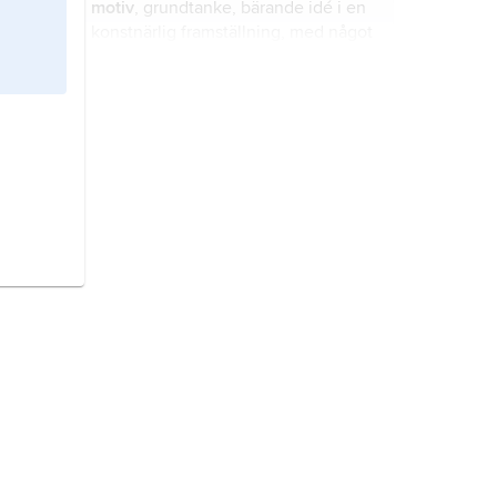
motiv
, grundtanke, bärande idé i en
konstnärlig framställning, med något
skiftande definition i olika
konstarter.
vätebindning,
bindning mellan två
elektronegativa atomer, förmedlad
av en mellan dem liggande
väteatom.
etsning
, konstgrafisk
djuptrycksmetod, även
(ålderdomligt) kallad
radering
.
maceration,
macerering
, process vid
tillverkning av vin som innebär att
musten sätts i kontakt med druvskal
och kärnor för extraktion av färg- och
smakämnen.
bete,
markområde där djur äter av
växtligheten.