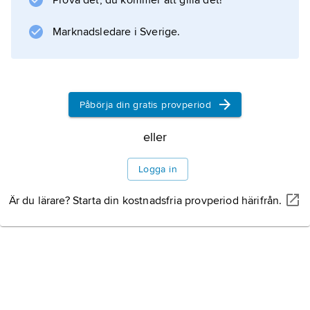
Prova det, du kommer att gilla det!
Marknadsledare i Sverige.
Påbörja din gratis provperiod
eller
Logga in
Är du lärare? Starta din kostnadsfria provperiod härifrån.