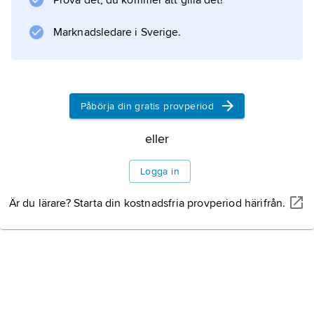
Prova det, du kommer att gilla det!
vanligen ut av sig själv. Se även
bursit
Marknadsledare i Sverige.
.
Påbörja din gratis provperiod
Information om artikeln
eller
Logga in
Är du lärare? Starta din kostnadsfria provperiod härifrån.