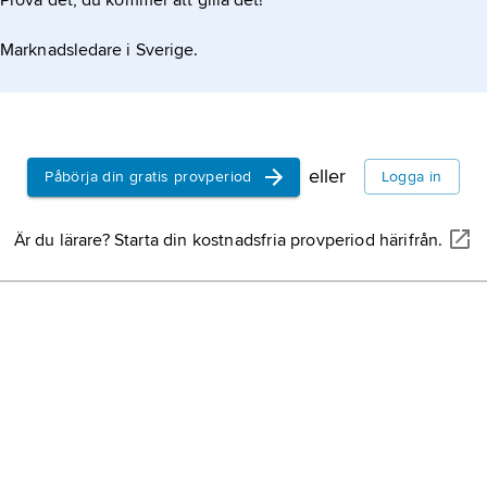
Prova det, du kommer att gilla det!
Marknadsledare i Sverige.
eller
Påbörja din gratis provperiod
Logga in
Är du lärare? Starta din kostnadsfria provperiod härifrån.