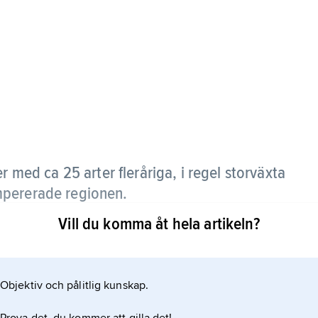
er med ca 25 arter fleråriga, i regel storväxta
mpererade regionen.
Vill du komma åt hela artikeln?
k. Blommorna sitter på korta, vridna skaft i
p är genom en hopknipning delad i en inre skållik,
re krusig eller bucklig, mer eller mindre
Objektiv och pålitlig kunskap.
 släktet förs bl.a.