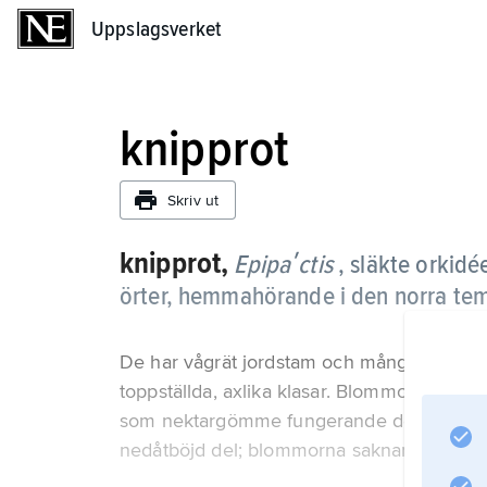
Uppslagsverket
Uppslagsverket
knipprot
Skriv ut
knipprot,
Epipaʹctis
, släkte orkidé
örter, hemmahörande i den norra te
De har vågrät jordstam och mångbladig stjäl
toppställda, axlika klasar. Blommornas läp
som nektargömme fungerande del och en ytt
nedåtböjd del; blommorna saknar sporre. Till