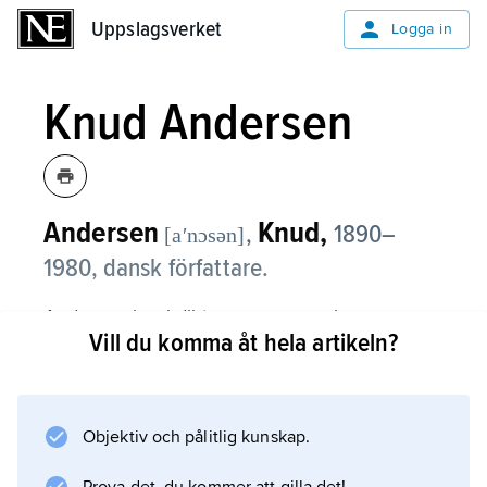
Uppslagsverket
Uppslagsverket
Logga in
Knud Andersen
Andersen
Knud,
,
1890–
[aʹnɔsən]
1980, dansk författare.
Andersen har i dikter, romaner och
Vill du komma åt hela artikeln?
reseböcker framför allt skildrat sjömanslivet.
Mest känd är trilogin
Den blinde ørn
(1945),
Objektiv och pålitlig kunskap.
Tordnende røg