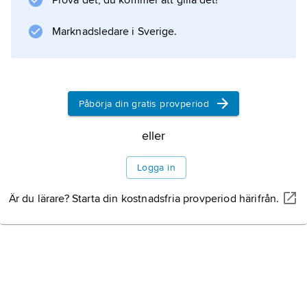
Prova det, du kommer att gilla det!
(1946) och
Den niende bølge
Marknadsledare i Sverige.
(1947). Under 1960- och 1970-talen skrev han i
tre band ned sina minnen.
Påbörja din gratis provperiod
Information om artikeln
eller
Logga in
Är du lärare? Starta din kostnadsfria provperiod härifrån.