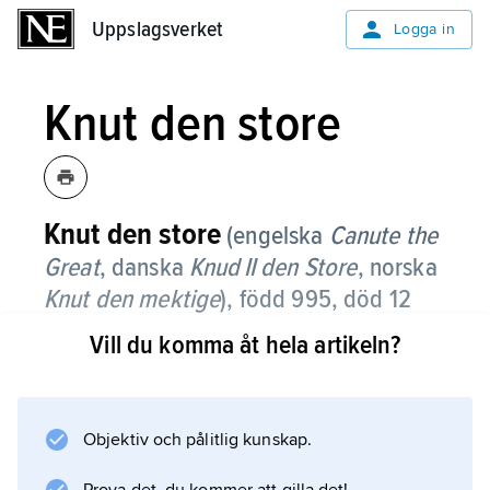
Uppslagsverket
Uppslagsverket
Logga in
Knut den store
Knut den store
(engelska
Canute the
Great
, danska
Knud
II
den Store
, norska
Knut den mektige
),
född 995, död 12
november 1035, kung av England från
Vill du komma åt hela artikeln?
1016, av Danmark från 1018 och av
Norge från 1028, son till
Sven Tveskägg
och
Gunhild
.
Objektiv och pålitlig kunskap.
Knut den store deltog som ung i erövringen