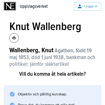
Uppslagsverket
Uppslagsverket
Logga in
Knut Wallenberg
Wallenberg, Knut
Agathon,
född 19
maj 1853, död 1 juni 1938, bankman och
politiker; jämför släktartikel
Wallenberg
.
Vill du komma åt hela artikeln?
Efter skolgång i Sverige, Tyskland och
Schweiz, praktik till sjöss och
officersutbildning vid Sjökrigsskolan invaldes
Objektiv och pålitlig kunskap.
Knut Wallenberg i styrelsen för Stockholms