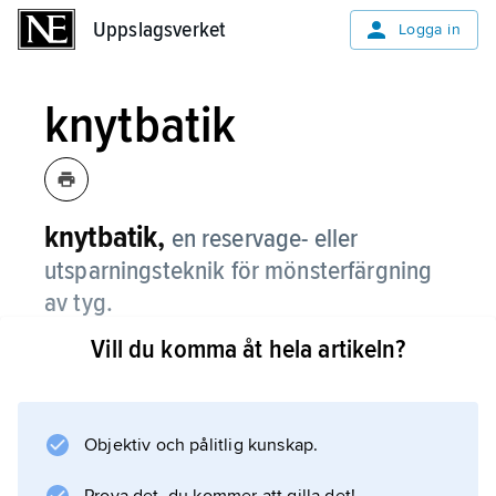
Uppslagsverket
Uppslagsverket
Logga in
knytbatik
knytbatik,
en reservage- eller
utsparningsteknik för mönsterfärgning
av tyg.
Vill du komma åt hela artikeln?
Mönstret skyddas genom hård omknytning av
tråd; veckade och uppnupna partier kan
fixeras, i ett mönster kan tråden dras åt så att
små veck bildas, och skarpa mönster
Objektiv och pålitlig kunskap.
uppkommer då t.ex. frön och stenar sys in i