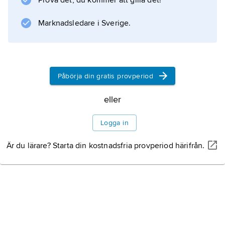
Prova det, du kommer att gilla det!
tyget. Tekniken fanns i det gamla Peru och
har utvecklats till mästerskap i
Marknadsledare i Sverige.
Information om artikeln
Påbörja din gratis provperiod
eller
Logga in
Är du lärare? Starta din kostnadsfria provperiod härifrån.