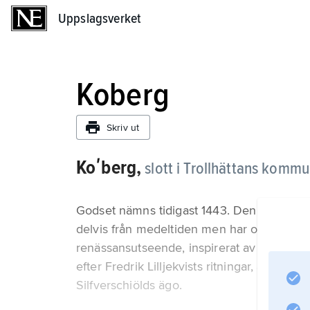
Uppslagsverket
Uppslagsverket
Koberg
Skriv ut
Koʹberg,
slott i Trollhättans kommu
Godset nämns tidigast 1443. Den nuvaran
delvis från medeltiden men har om- och ti
renässansutseende, inspirerat av vasaborg
efter Fredrik Lilljekvists ritningar, avslutad
Silfverschiölds ägo.