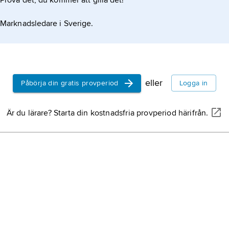
Prova det, du kommer att gilla det!
Marknadsledare i Sverige.
eller
Påbörja din gratis provperiod
Logga in
Är du lärare? Starta din kostnadsfria provperiod härifrån.