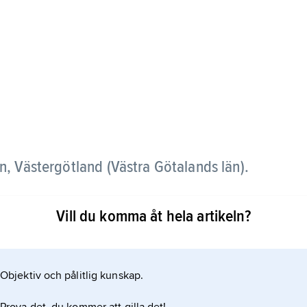
n, Västergötland (Västra Götalands län).
de huvudbyggnaden av sten härstammar troligen
Vill du komma åt hela artikeln?
llbyggts på 1500- och 1600-talen. Dess
arna, tillkom vid en omfattande om- och tillbyggnad
 1898. Sedan 1782 är K. i friherrliga ätten
Objektiv och pålitlig kunskap.