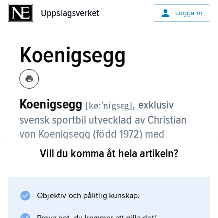
Uppslagsverket
Uppslagsverket
Logga in
Koenigsegg
Koenigsegg
,
exklusiv
[kø:ʹnigsɛg]
svensk sportbil utvecklad av Christian
von Koenigsegg (
född 1972
) med
produktion i Ängelholm sedan 2000.
Vill du komma åt hela artikeln?
Företaget bakom bilarna grundades 1994.
Modellen CC8S visades första gången 2000
på en bilmässa i Paris. Modellen CCXR
Objektiv och pålitlig kunskap.
lanserades med etanoldrift. Modellerna har