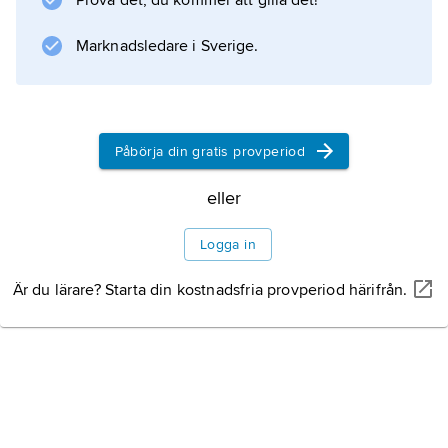
Prova det, du kommer att gilla det!
maktfaktor i samhället.
Litteraturanvisning
Marknadsledare i Sverige.
Påbörja din gratis provperiod
Information om artikeln
eller
Logga in
Är du lärare? Starta din kostnadsfria provperiod härifrån.