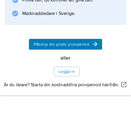
Prova det, du kommer att gilla det!
loppor och många steklar.
Silkesfjärilens
Marknadsledare i Sverige.
kokong har under långa tider utnyttjats för
kommersiell silkesproduktion.
Påbörja din gratis provperiod
Information om artikeln
eller
Logga in
Är du lärare? Starta din kostnadsfria provperiod härifrån.