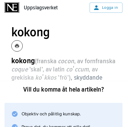
Uppslagsverket
Uppslagsverket
Logga in
kokong
kokong
(franska
cocon
, av fornfranska
coque
’skal’, av latin
coʹccum
, av
grekiska
koʹkkos
’frö’)
,
skyddande
hölje kring insektspuppa vilket helt eller
Vill du komma åt hela artikeln?
delvis består av silke som den
förpuppningsfärdiga larven spunnit.
Objektiv och pålitlig kunskap.
Exempel på insektsgrupper där larven spinner
en kokong är spinnare (fjärilar), nattsländor,