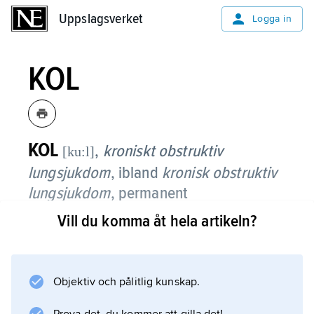
Uppslagsverket
Uppslagsverket
Logga in
KOL
KOL
,
kroniskt obstruktiv
[ku:l]
lungsjukdom
, ibland
kronisk obstruktiv
lungsjukdom
,
permanent
luftrörsinflammation (kronisk bronkit)
Vill du komma åt hela artikeln?
förenad med ständiga
andningssvårigheter och nedsatt
lungfunktion.
Objektiv och pålitlig kunskap.
Luftrörsinflammationen medför förtjockade