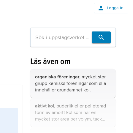
Logga in
Läs även om
organiska föreningar,
mycket stor
grupp kemiska föreningar som alla
innehåller grundämnet kol.
aktivt kol,
puderlik eller pelleterad
form av amorft kol som har en
mycket stor area per volym, tack
vare en stor mängd små fina porer.