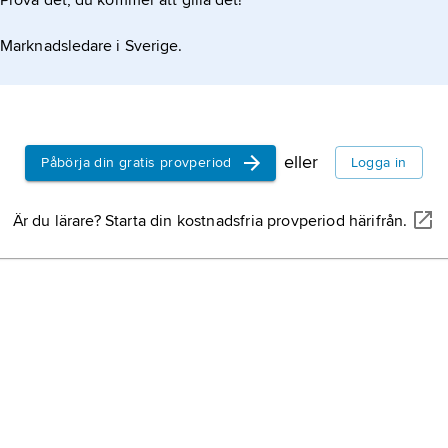
Prova det, du kommer att gilla det!
Marknadsledare i Sverige.
eller
Påbörja din gratis provperiod
Logga in
Är du lärare? Starta din kostnadsfria provperiod härifrån.