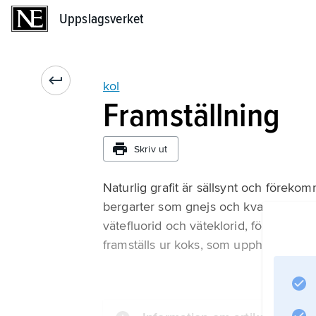
Uppslagsverket
Uppslagsverket
kol
Framställning
Skriv ut
Naturlig grafit är sällsynt och förekom
bergarter som gnejs och kvartsit. Ut
vätefluorid och väteklorid, följt av upp
framställs ur koks, som upphettas med 