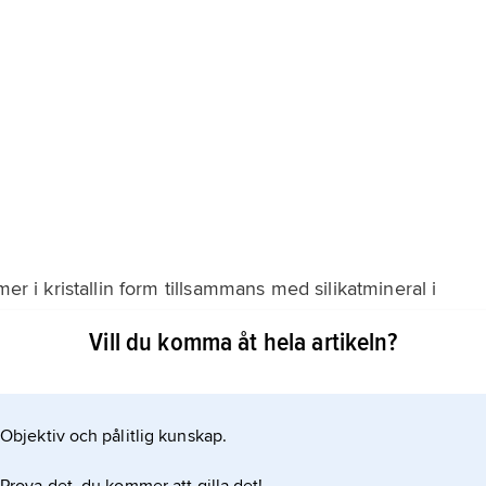
mer i kristallin form tillsammans med silikatmineral i
vinningen görs med flotation och behandling med
Vill du komma åt hela artikeln?
hettning i vakuum till 1 500 °C. Konstgjord grafit
kiseldioxid till 2 500 °C i 25–35 timmar.
Objektiv och pålitlig kunskap.