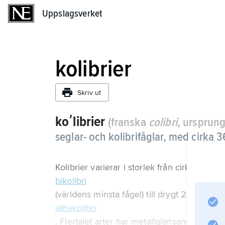
Uppslagsverket
Uppslagsverket
kolibrier
Skriv ut
koʹlibrier
(franska
colibri
, ursprung
seglar- och kolibrifåglar, med cirka 3
Kolibrier varierar i storlek från cirka 5 cm 
bikolibri
(världens minsta fågel) till drygt 20 cm hos
jättekolibri
. Flertalet arter har metallglänsande fjäde