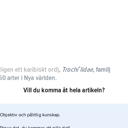
ligen ett karibiskt ord)
,
Trochiʹlidae
,
familj
60 arter i Nya världen.
Vill du komma åt hela artikeln?
hos
Objektiv och pålitlig kunskap.
rdräkt och lång, hos en del arter mycket lång, näbb.