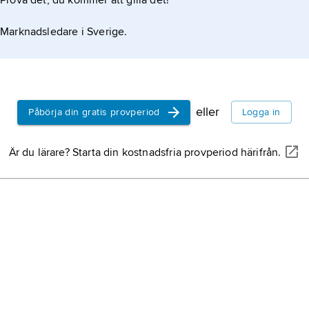
Prova det, du kommer att gilla det!
ter också insekter och spindlar. Kolibrier lägger
Marknadsledare i Sverige.
eller
Påbörja din gratis provperiod
Logga in
Är du lärare? Starta din kostnadsfria provperiod härifrån.