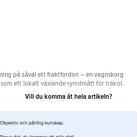
ing på såväl ett fraktfordon – en vagnskorg
– som ett lokalt växlande rymdmått för träkol.
Vill du komma åt hela artikeln?
 men svarade vanligen mot 1
Objektiv och pålitlig kunskap.
r mot 18 tunnor; med metersystemet ändrades rymden