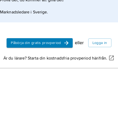
Prova det, du kommer att gilla det!
Marknadsledare i Sverige.
eller
Påbörja din gratis provperiod
Logga in
Är du lärare? Starta din kostnadsfria provperiod härifrån.