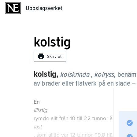
Uppslagsverket
Uppslagsverket
kolstig
Skriv ut
kolstig,
kolskrinda
,
kolryss
, benämn
av bräder eller flätverk på en släde 
En
lillstig
rymde allt från 10 till 22 tunnor à 1,65 hl
läst
, som alltid var 12 tunnor (19,8 hl), elle