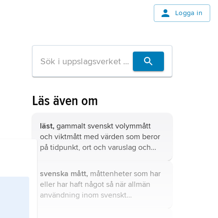
Logga in
Läs även om
läst,
gammalt svenskt volymmått
och viktmått med värden som beror
på tidpunkt, ort och varuslag och
som i de enskilda fallen ofta är
mycket osäkra.
svenska mått,
måttenheter som har
eller har haft något så när allmän
användning inom svenskt
språkområde.