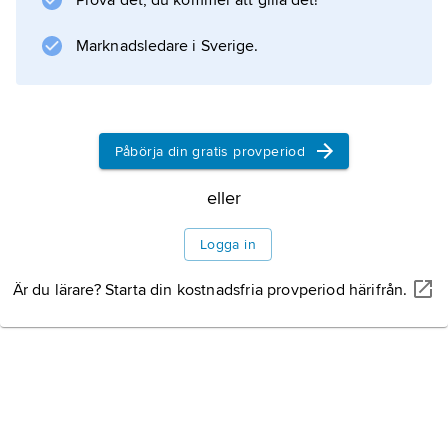
Prova det, du kommer att gilla det!
Marknadsledare i Sverige.
Information om artikeln
Påbörja din gratis provperiod
eller
Logga in
Är du lärare? Starta din kostnadsfria provperiod härifrån.