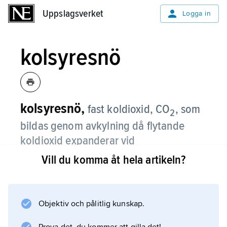
Uppslagsverket
Uppslagsverket
Logga in
kolsyresnö
kolsyresnö,
fast koldioxid, CO
, som
2
bildas genom avkylning då flytande
koldioxid expanderar vid
atmosfärstryck.
Vill du komma åt hela artikeln?
Se
koldioxid
Objektiv och pålitlig kunskap.
.