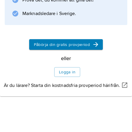
Prova det, du kommer att gilla det!
Marknadsledare i Sverige.
Påbörja din gratis provperiod
eller
Logga in
Är du lärare? Starta din kostnadsfria provperiod härifrån.