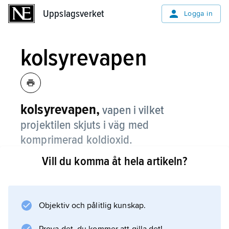
Uppslagsverket
Uppslagsverket
Logga in
kolsyrevapen
kolsyrevapen,
vapen i vilket
projektilen skjuts i väg med
komprimerad koldioxid.
Vill du komma åt hela artikeln?
Kolsyrevapen får inte användas vid jakt.
Objektiv och pålitlig kunskap.
Information om artikeln