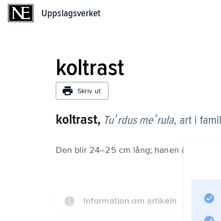
Uppslagsverket
Uppslagsverket
koltrast
Skriv ut
koltrast,
Tuʹrdus meʹrula
, art i fami
Den blir 24–25 cm lång; hanen är kolsva
Information om artikeln