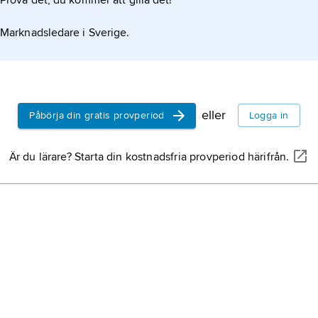
Prova det, du kommer att gilla det!
Marknadsledare i Sverige.
eller
Påbörja din gratis provperiod
Logga in
Är du lärare? Starta din kostnadsfria provperiod härifrån.