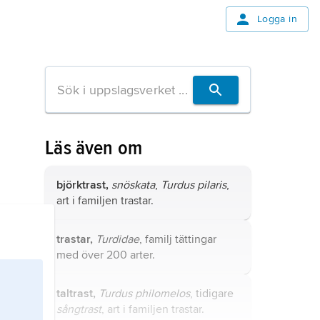
Logga in
Läs även om
björktrast,
snöskata
,
Turdus pilaris
,
art i familjen trastar.
trastar,
Turdidae
, familj tättingar
med över 200 arter.
taltrast,
Turdus philomelos
, tidigare
sångtrast
, art i familjen trastar.