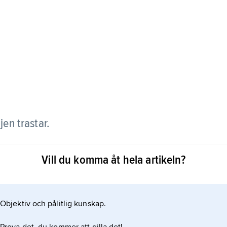
ljen trastar.
rt med gul näbb och honan brun med gulbrun näbb.
Vill du komma åt hela artikeln?
Objektiv och pålitlig kunskap.