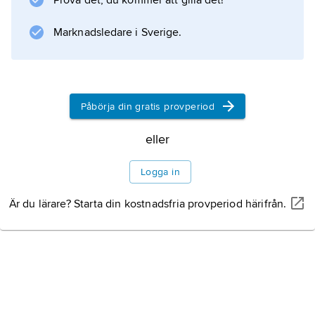
Prova det, du kommer att gilla det!
Marknadsledare i Sverige.
Information om artikeln
Påbörja din gratis provperiod
eller
Logga in
Är du lärare? Starta din kostnadsfria provperiod härifrån.