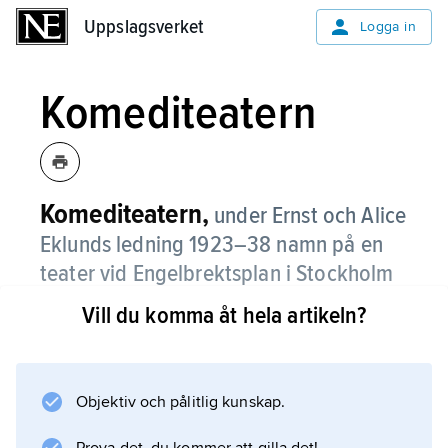
Uppslagsverket
Uppslagsverket
Logga in
Komediteatern
Komediteatern,
under Ernst och Alice
Eklunds ledning 1923–38 namn på en
teater vid Engelbrektsplan i Stockholm
(tidigare kallad Intima teatern och
Vill du komma åt hela artikeln?
Mindre dramatiska teatern).
Komediteatern var också ett tidigare namn på
Gröna Lunds-teatern på nöjesfältet Gröna
Objektiv och pålitlig kunskap.
Lund i Stockholm.