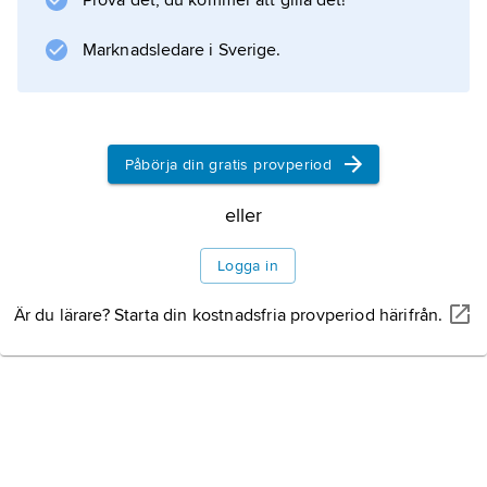
Prova det, du kommer att gilla det!
och missväxt. På exempelvis Albrecht Dürers
Marknadsledare i Sverige.
kopparstick ”Melankolin” (se bild
Dürer
) strålar en komet i bakgrunden bland
Påbörja din gratis provperiod
eller
Information om artikeln
Logga in
Är du lärare? Starta din kostnadsfria provperiod härifrån.