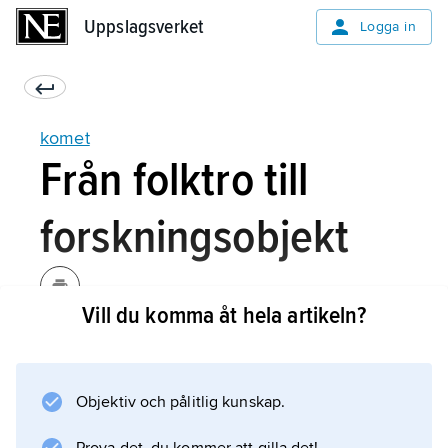
Uppslagsverket
Uppslagsverket
Logga in
komet
Från folktro till
forskningsobjekt
Vill du komma åt hela artikeln?
Genom sina plötsliga uppträdanden och sin
oberäknelighet sågs kometerna i gamla tider
som förebud eller gudomliga maningar. Deras
Objektiv och pålitlig kunskap.
form kunde associeras med ris eller svärd,
och de troddes båda ont som krig, sjukdom