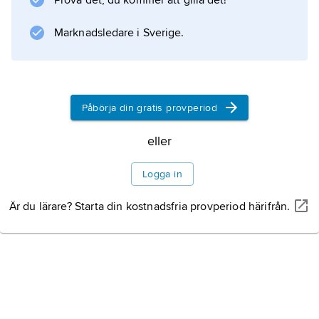
Prova det, du kommer att gilla det!
Marknadsledare i Sverige.
Påbörja din gratis provperiod
eller
Logga in
Är du lärare? Starta din kostnadsfria provperiod härifrån.