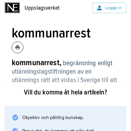
Uppslagsverket
Uppslagsverket
Logga in
kommunarrest
kommunarrest,
begränsning enligt
utlänningslagstiftningen av en
utlännings rätt att vistas i Sverige till att
avse endast en viss del av landet, t.ex.
Vill du komma åt hela artikeln?
så att han inte får lämna kommunen.
Möjligheten att ålägga någon kommunarrest
avskaffades 1991.
Objektiv och pålitlig kunskap.