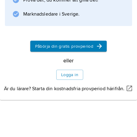
Prova det, du kommer att gilla det!
Marknadsledare i Sverige.
Information om artikeln
Påbörja din gratis provperiod
eller
Logga in
Är du lärare? Starta din kostnadsfria provperiod härifrån.