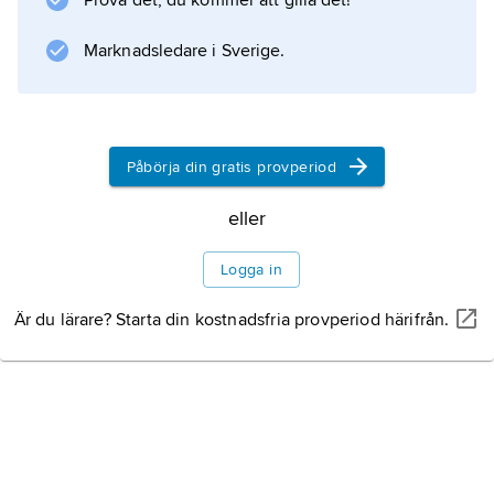
Prova det, du kommer att gilla det!
småhus.
Marknadsledare i Sverige.
Information om artikeln
Påbörja din gratis provperiod
eller
Logga in
Är du lärare? Starta din kostnadsfria provperiod härifrån.