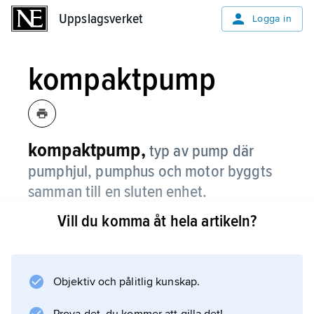
Uppslagsverket
Uppslagsverket
Logga in
kompaktpump
kompaktpump,
typ av pump där
pumphjul, pumphus och motor byggts
samman till en sluten enhet.
Vill du komma åt hela artikeln?
Härigenom undviks läckage till omgivningen
genom pumpens axeltätning. Kylning av
motorn sker ofta med hjälp av det pumpade
mediet. Exempel på kompaktpumpar är
Objektiv och pålitlig kunskap.
cirkulationspumpar i värmeanläggningar i