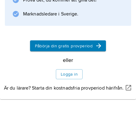
Prova det, du kommer att gilla det!
Marknadsledare i Sverige.
Information om artikeln
Påbörja din gratis provperiod
eller
Logga in
Är du lärare? Starta din kostnadsfria provperiod härifrån.