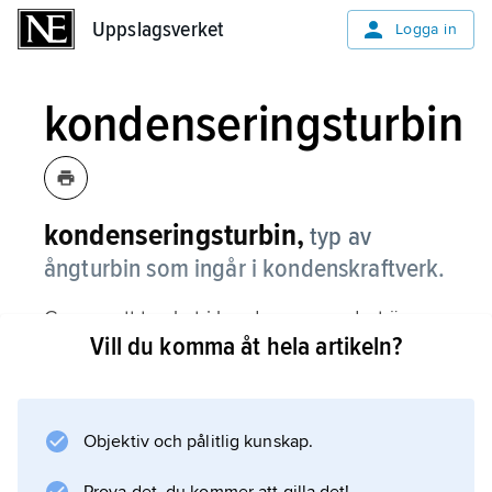
Uppslagsverket
Uppslagsverket
Logga in
kondenseringsturbin
kondenseringsturbin,
typ av
ångturbin som ingår i kondenskraftverk.
Genom att trycket i kondensorn endast är
Vill du komma åt hela artikeln?
kondensatets ångtryck kan
kondenseringsturbinen konstrueras för större
förhållande mellan inlopps- och utloppstryck,
vilket möjliggör större effektutbyte.
Objektiv och pålitlig kunskap.