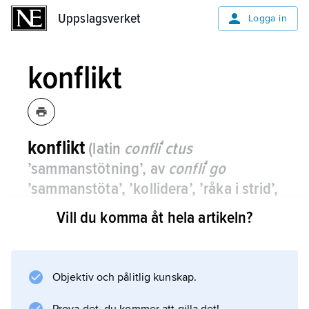
Uppslagsverket
Uppslagsverket
Logga in
konflikt
konflikt
(latin
confliʹctus
’sammanstötning’, av
confliʹgo
’sammanstöta’, ’kollidera’, ’råka i strid’,
’kämpa’)
,
motsättning som kräver
Vill du komma åt hela artikeln?
lösning.
Konflikter förekommer på många olika nivåer
inom
Objektiv och pålitlig kunskap.
ett samhälle och