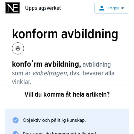
Uppslagsverket
Uppslagsverket
Logga in
konform avbildning
konfoʹrm avbildning,
avbildning
som är
vinkeltrogen
, dvs. bevarar alla
vinklar.
Vill du komma åt hela artikeln?
I fler dimensioner än två finns få sådana
avbildningar; endast stela förflyttningar,
inversion i en sfär och deras
sammansättningar är konforma.
Objektiv och pålitlig kunskap.