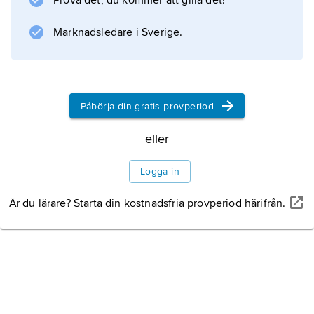
Prova det, du kommer att gilla det!
Marknadsledare i Sverige.
Information om artikeln
Påbörja din gratis provperiod
eller
Logga in
Är du lärare? Starta din kostnadsfria provperiod härifrån.