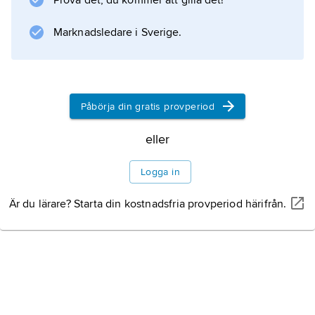
Prova det, du kommer att gilla det!
1830–31 och 1863.
Marknadsledare i Sverige.
Information om artikeln
Påbörja din gratis provperiod
eller
Logga in
Är du lärare? Starta din kostnadsfria provperiod härifrån.