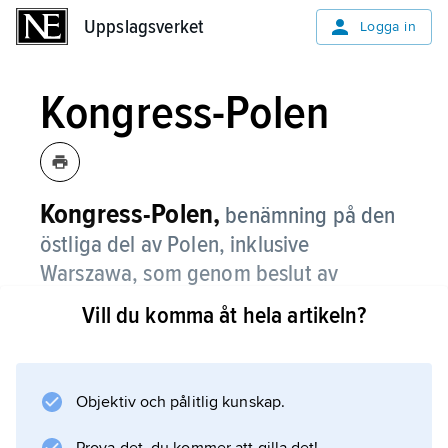
Uppslagsverket
Uppslagsverket
Logga in
Kongress-Polen
Kongress-Polen,
benämning på den
östliga del av Polen, inklusive
Warszawa, som genom beslut av
Wienkongressen 1815 kom att tillhöra
Vill du komma åt hela artikeln?
Ryssland fram till 1917.
Kongress-Polens till en början autonoma
ställning inom det ryska imperiet kom
Objektiv och pålitlig kunskap.
successivt att inskränkas efter polska uppror