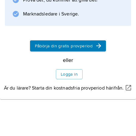
Prova det, du kommer att gilla det!
Marknadsledare i Sverige.
Påbörja din gratis provperiod
eller
Logga in
Är du lärare? Starta din kostnadsfria provperiod härifrån.