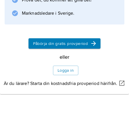
Prova det, du kommer att gilla det!
Marknadsledare i Sverige.
Påbörja din gratis provperiod
eller
Logga in
Är du lärare? Starta din kostnadsfria provperiod härifrån.