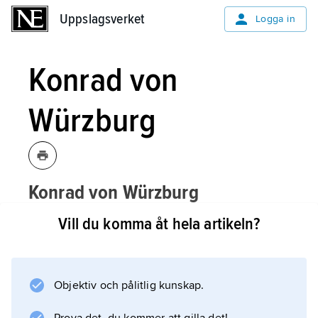
Uppslagsverket
Uppslagsverket
Logga in
Konrad von
Würzburg
Konrad von Würzburg
, född cirka 1230, död
[fɔnvyʹrtsburk]
Vill du komma åt hela artikeln?
1287, medelhögtysk skald.
Konrad von Würzburg levde i Basel och
Objektiv och pålitlig kunskap.
Strassburg. I sina dikter, noveller, legender
och stora versromaner framstår han som en