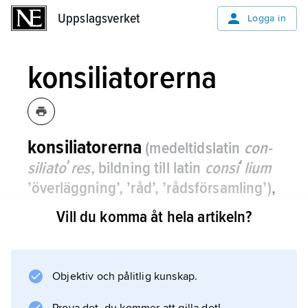
Uppslagsverket
Uppslagsverket
Logga in
konsiliatorerna
konsiliatorerna
(medeltidslatin
con­
si­lia­toʹres
, bildning till latin
consiʹlium
’överläggning’, ’råd’, ’rådsförsamling’)
,
postglossatorerna
,
de
Vill du komma åt hela artikeln?
rättsvetenskapsmän som från mitten av
1200-talet till 1400-talet bearbetade den
romerska rätten.
Objektiv och pålitlig kunskap.
De verkade i norra Italien. Benämningen