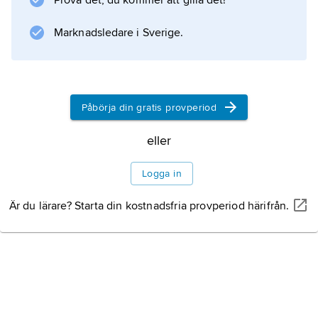
Prova det, du kommer att gilla det!
Konstantin bl.a. prägla ett nytt guldmynt,
Marknadsledare i Sverige.
solidus
, vars värde förblev oförändrat ända fram till
1000-talet; denaren fortsatte dock att falla.
Den rörliga
Påbörja din gratis provperiod
eller
Information om artikeln
Logga in
Är du lärare? Starta din kostnadsfria provperiod härifrån.