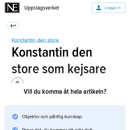
Uppslagsverket
Uppslagsverket
Logga in
Konstantin den store
Konstantin den
store som kejsare
Vill du komma åt hela artikeln?
Konstantin byggde vidare på de reformer
inom förvaltning, ekonomi och härväsen som
Diocletianus initierat. Uppdelningen mellan
Objektiv och pålitlig kunskap.
civila och militära myndigheter befästes
ytterligare. För att stabilisera ekonomin lät