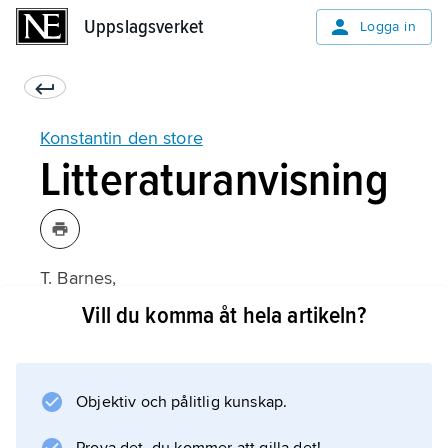
Uppslagsverket
Uppslagsverket
Logga in
Konstantin den store
Litteraturanvisning
T. Barnes,
Constantine and Eusebius
Vill du komma åt hela artikeln?
(1981);
Objektiv och pålitlig kunskap.
Information om artikeln