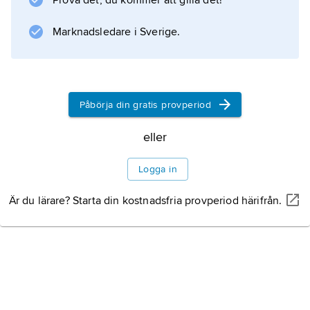
Prova det, du kommer att gilla det!
Marknadsledare i Sverige.
Påbörja din gratis provperiod
eller
Logga in
Är du lärare? Starta din kostnadsfria provperiod härifrån.