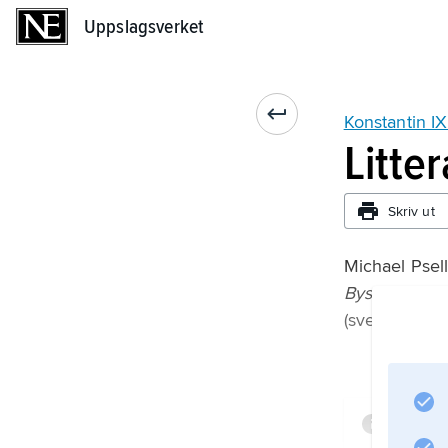
Uppslagsverket
Uppslagsverket
Konstantin 
Litte
Skriv ut
Michael Psell
Bysantinska p
(svensk övers
Infor