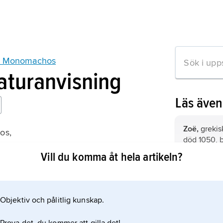
IX Monomachos
raturanvisning
Läs äve
Zoë,
greki
os,
död 1050, b
orträtt
dotter till 
Vill du komma åt hela artikeln?
ättning 1984).
1025–28).
mosaik
, ko
eller dekor
småbitar av 
Objektiv och pålitlig kunskap.
mation om artikeln
placerade i 
cement på e