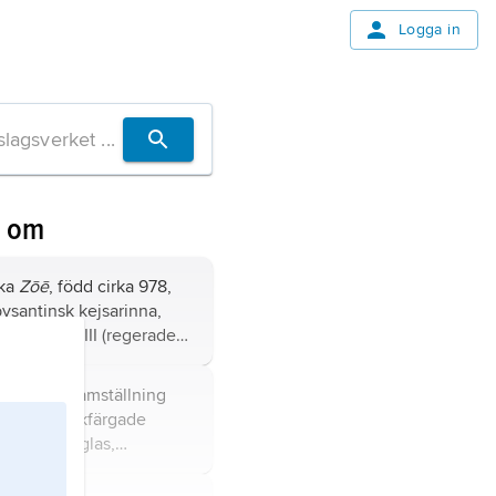
Logga in
n om
ska
Zōē
, född cirka 978,
ysantinsk kejsarinna,
Konstantin VIII (regerade
nstnärlig framställning
ation av olikfärgade
sten eller glas,
murbruk, kitt eller
tt fast underlag.