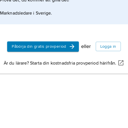
Prova det, du kommer att gilla det!
Konstantin
(grekiska
K
Marknadsledare i Sverige.
Porfyrogen
905–959, by
913 (ensam 
Grekland,
s
Leo VI och
Italien,
stat
eller
Påbörja din gratis provperiod
Logga in
Danmark,
s
Är du lärare? Starta din kostnadsfria provperiod härifrån.