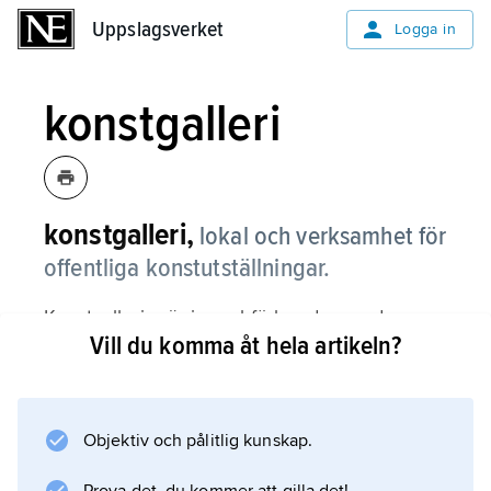
Uppslagsverket
Uppslagsverket
Logga in
konstgalleri
konstgalleri,
lokal och verksamhet för
offentliga konstutställningar.
Konstgallerier är i regel förbundna med
Vill du komma åt hela artikeln?
konsthandel men vänder sig med visningen
till alla intresserade utan att i presentationen
betona den kommersiella aspekten. De första
konstgallerierna i Sverige uppstod i
Objektiv och pålitlig kunskap.
Stockholm i början av 1900-talet. Bland dem