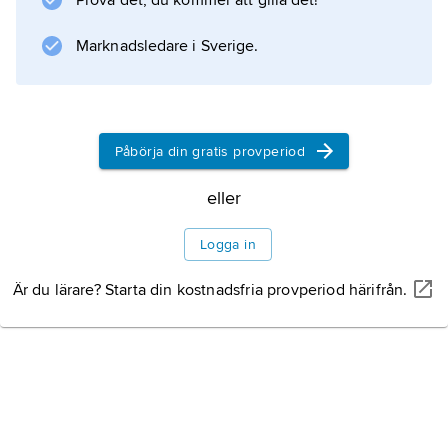
Prova det, du kommer att gilla det!
märks Hallins konsthandel, där gruppen De
unga debuterade 1909.
Marknadsledare i Sverige.
Information om artikeln
Påbörja din gratis provperiod
eller
Logga in
Är du lärare? Starta din kostnadsfria provperiod härifrån.